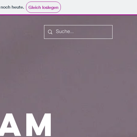
e noch heute.
Gleich loslegen
sam