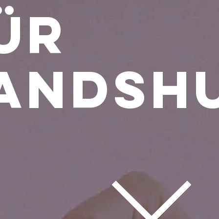
ür
andsh