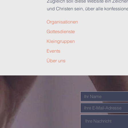
Zugleich soll diese Website ein Zeichen
und Christen sein, über alle konfessio
Organisationen
Gottesdienste
Kleingruppen
Events
Über uns