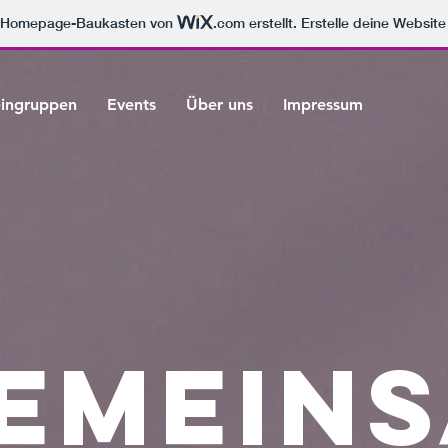
m Homepage-Baukasten von
.com
erstellt. Erstelle deine Websit
eingruppen
Events
Über uns
Impressum
emein